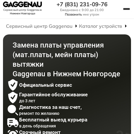
+7 (831) 231-09-76
Ежедневно с 9:00 до 21:00
Сервисный центр Gaggenau
в
Нижнем Новгороде
Позвонить
мне утром
Сервисный центр Gaggenau
Каталог устройств
Р
Замена платы управления
(мат.платы, мейн платы)
вытяжки
Gaggenau в Нижнем Новгороде
Официальный сервис
Гарантийное обслуживание
до 3 лет
Диагностика за наш счет,
ремонт по желанию
Бесплатный выезд курьера
в день обращения
Срочный ремонт