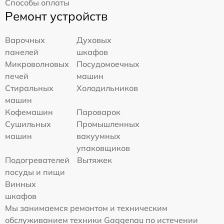
Способы оплаты
Ремонт устройств
Варочных
Духовых
панелей
шкафов
Микроволновых
Посудомоечных
печей
машин
Стиральных
Холодильников
машин
Кофемашин
Пароварок
Сушильных
Промышленных
машин
вакуумных
упаковщиков
Подогревателей
Вытяжек
посуды и пищи
Винных
шкафов
Мы занимаемся ремонтом и техническим
обслуживанием техники Gaggenau по истечении