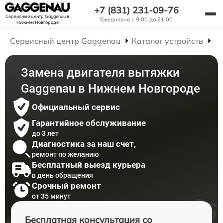
+7 (831) 231-09-76
Сервисный центр Gaggenau
в
Ежедневно с 9:00 до 21:00
Нижнем Новгороде
Сервисный центр Gaggenau
Каталог устройств
Р
Замена двигателя вытяжки
Gaggenau в Нижнем Новгороде
Официальный сервис
Гарантийное обслуживание
до 3 лет
Диагностика за наш счет,
ремонт по желанию
Бесплатный выезд курьера
в день обращения
Срочный ремонт
от 35 минут
Бесплатная консультация со