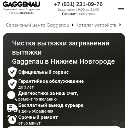
+7 (831) 231-09-76
Ежедневно с 9:00 до 21:00
Сервисный центр Gaggenau
в
Нижнем Новгороде
Позвонить
мне утром
Сервисный центр Gaggenau
Каталог устройств
Р
Чистка вытяжки загрязнений
вытяжки
Gaggenau в Нижнем Новгороде
Официальный сервис
Гарантийное обслуживание
до 3 лет
Диагностика за наш счет,
ремонт по желанию
Бесплатный выезд курьера
в день обращения
Срочный ремонт
от 35 минут