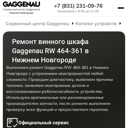
+7 (831) 231-09-76
Сервисный центр Gaggenau
в
Ежедневно с 9:00 до 21:00
Нижнем Новгороде
Сервисный центр Gaggenau
Каталог устройств
Р
Ремонт винного шкафа
Gaggenau RW 464-361 в
Нижнем Новгороде
Выполняем ремонт Gaggenau RW 464-361 в Нижнем
Новгороде с устранением неисправностей любой
сложности. Проводим диагностику, выявляем причины
поломки, заменяем неисправные детали и
восстанавливаем работоспособность устройства.
Используем оригинальные или рекомендованные
производителем запчасти, после ремонта выполняем
проверку всех функций и предоставляем гарантию.
Официальный сервис