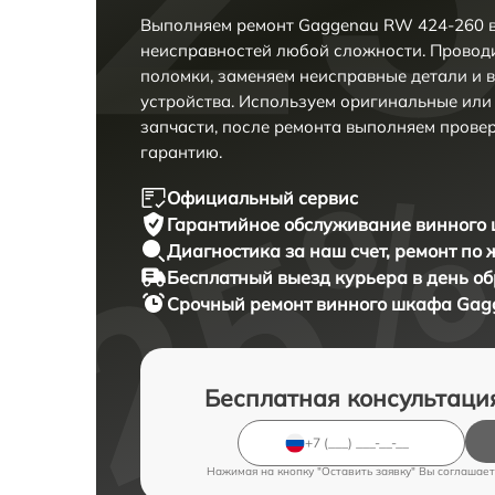
Выполняем ремонт Gaggenau RW 424-260 в
неисправностей любой сложности. Проводи
поломки, заменяем неисправные детали и 
устройства. Используем оригинальные ил
запчасти, после ремонта выполняем прове
гарантию.
Официальный сервис
Гарантийное обслуживание
винного 
Диагностика за наш счет,
ремонт по
Бесплатный выезд курьера
в день о
Срочный ремонт
винного шкафа Gagg
Бесплатная консультаци
Нажимая на кнопку "Оставить заявку" Вы соглашает