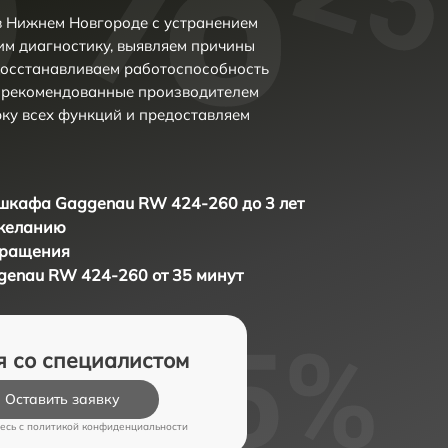
 Нижнем Новгороде с устранением
м диагностику, выявляем причины
восстанавливаем работоспособность
и рекомендованные производителем
рку всех функций и предоставляем
шкафа Gaggenau RW 424-260 до 3 лет
 желанию
бращения
enau RW 424-260 от 35 минут
я со специалистом
Оставить заявку
есь c
политикой конфиденциальности