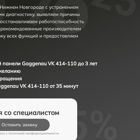
 Нижнем Новгороде с устранением
м диагностику, выявляем причины
восстанавливаем работоспособность
и рекомендованные производителем
рку всех функций и предоставляем
 панели Gaggenau VK 414-110 до 3 лет
 желанию
бращения
ggenau VK 414-110 от 35 минут
я со специалистом
Оставить заявку
есь c
политикой конфиденциальности