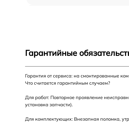
Ремонт переключателя Gaggenau VK 414-
110
Разблокировка варочной панели Gaggenau
VK 414-110
Замена панели управления Gaggenau VK
414-110
Гарантийные обязательст
Ремонт модуля управления Gaggenau VK
414-110
Гарантия от сервиса: на смонтированные ко
Замена сенсора Gaggenau VK 414-110
Что считается гарантийным случаем?
Для работ: Повторное проявление неисправн
установка запчасти).
Для комплектующих: Внезапная поломка, ут