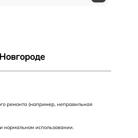
750 р
600 р
1600 р
 Новгороде
1900 р
1600 р
ого ремонта (например, неправильная
ри нормальном использовании.