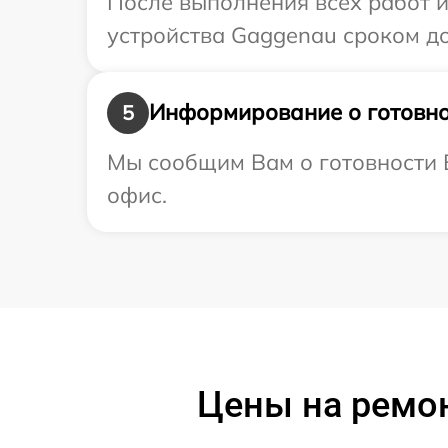
После выполнения всех работ 
устройства Gaggenau сроком до 
Информирование о готовно
5
Мы сообщим Вам о готовности В
офис.
Цены на ремон