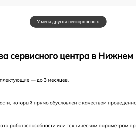
от 60 мин
У меня другая неисправность
от 60 мин
от 60 мин
ва сервисного центра в Нижнем
от 60 мин
мплектующие — до 3 месяцев.
от 60 мин
ости, который прямо обусловлен с качеством проведенн
рата работоспособности или техническим параметрам п