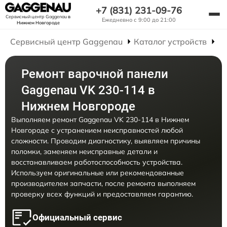
+7 (831) 231-09-76
Сервисный центр Gaggenau
в
Ежедневно с 9:00 до 21:00
Нижнем Новгороде
Сервисный центр Gaggenau
Каталог устройств
Р
Ремонт варочной панели
Gaggenau VK 230-114 в
Нижнем Новгороде
Выполняем ремонт Gaggenau VK 230-114 в Нижнем
Новгороде с устранением неисправностей любой
сложности. Проводим диагностику, выявляем причины
поломки, заменяем неисправные детали и
восстанавливаем работоспособность устройства.
Используем оригинальные или рекомендованные
производителем запчасти, после ремонта выполняем
проверку всех функций и предоставляем гарантию.
Официальный сервис