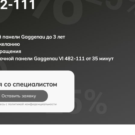
82-111
 панели Gaggenau до 3 лет
 желанию
бращения
рочной панели
Gaggenau VI 482-111 от 35 минут
я со специалистом
Оставить заявку
есь c
политикой конфиденциальности