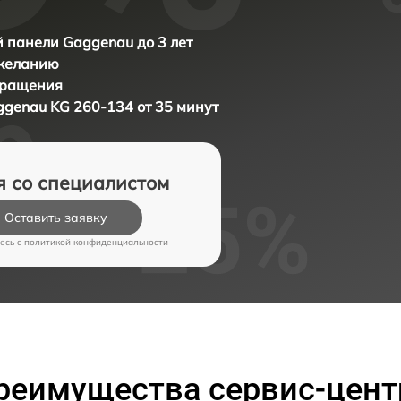
 панели Gaggenau до 3 лет
 желанию
бращения
genau KG 260-134 от 35 минут
я со специалистом
Оставить заявку
есь c
политикой конфиденциальности
реимущества сервис-цент