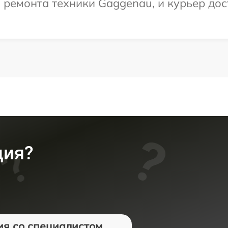
емонта техники Gaggenau, и курьер дост
ция?
ия со специалистом