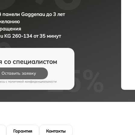
 панели Gaggenau до 3 лет
 желанию
бращения
u KG 260-134 от 35 минут
я со специалистом
Оставить заявку
есь c
политикой конфиденциальности
Гарантия
Контакты