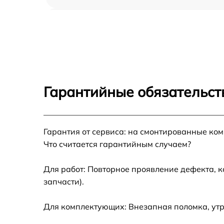
Ремонт переключателя Gaggenau CX 480-
111
Разблокировка варочной панели Gaggenau
CX 480-111
Замена панели управления Gaggenau CX
480-111
Гарантийные обязательст
Ремонт модуля управления Gaggenau CX
480-111
Гарантия от сервиса: на смонтированные ко
Замена сенсора Gaggenau CX 480-111
Что считается гарантийным случаем?
Для работ: Повторное проявление дефекта, 
запчасти).
Для комплектующих: Внезапная поломка, ут