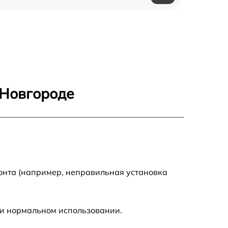
750 р
600 р
1600 р
 Новгороде
1900 р
1600 р
онта (например, неправильная установка
ри нормальном использовании.