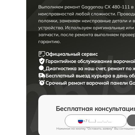
Выполняем ремонт Gaggenau CX 480-111 в
неисправностей любой сложности. Проводи
поломки, заменяем неисправные детали и 
устройства. Используем оригинальные ил
запчасти, после ремонта выполняем прове
гарантию.
Официальный сервис
Гарантийное обслуживание
варочной
Диагностика за наш счет,
ремонт по
Бесплатный выезд курьера
в день о
Срочный ремонт
варочной панели Ga
Бесплатная консультаци
Нажимая на кнопку "Оставить заявку" Вы соглашает