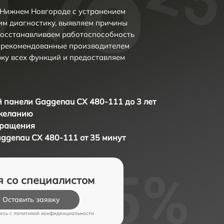
 Нижнем Новгороде с устранением
м диагностику, выявляем причины
восстанавливаем работоспособность
и рекомендованные производителем
рку всех функций и предоставляем
 панели Gaggenau CX 480-111 до 3 лет
 желанию
бращения
ggenau CX 480-111 от 35 минут
я со специалистом
Оставить заявку
есь c
политикой конфиденциальности