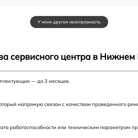
от 60 мин
У меня другая неисправность
от 60 мин
от 60 мин
ва сервисного центра в Нижнем
от 60 мин
мплектующие — до 3 месяцев.
от 60 мин
который напрямую связан с качеством проведенного рем
рата работоспособности или техническим параметрам п