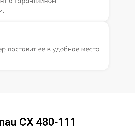
ент о гарантийном
и.
р доставит ее в удобное место
nau CX 480-111