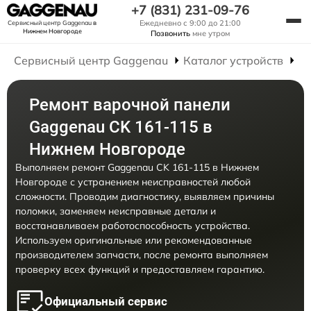
+7 (831) 231-09-76
Ежедневно с 9:00 до 21:00
Сервисный центр Gaggenau
в
Нижнем Новгороде
Позвонить
мне утром
Сервисный центр Gaggenau
Каталог устройств
Р
Ремонт варочной панели
Gaggenau CK 161-115 в
Нижнем Новгороде
Выполняем ремонт Gaggenau CK 161-115 в Нижнем
Новгороде с устранением неисправностей любой
сложности. Проводим диагностику, выявляем причины
поломки, заменяем неисправные детали и
восстанавливаем работоспособность устройства.
Используем оригинальные или рекомендованные
производителем запчасти, после ремонта выполняем
проверку всех функций и предоставляем гарантию.
Официальный сервис