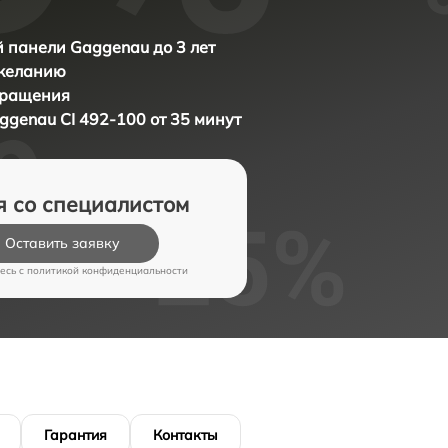
 панели Gaggenau до 3 лет
 желанию
бращения
ggenau CI 492-100 от 35 минут
я со специалистом
Оставить заявку
есь c
политикой конфиденциальности
Гарантия
Контакты