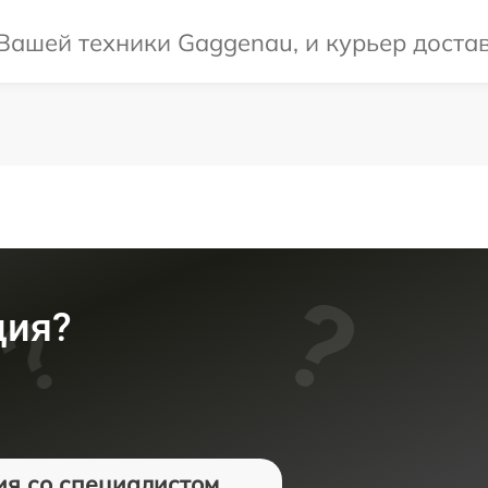
ашей техники Gaggenau, и курьер достави
ция?
ия со специалистом