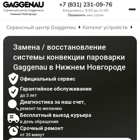
+7 (831) 231-09-76
Ежедневно с 9:00 до 21:00
Сервисный центр Gaggenau
в
Нижнем Новгороде
Позвонить
мне утром
Сервисный центр Gaggenau
Каталог устройств
Р
Замена / восстановление
системы конвекции пароварки
Gaggenau в Нижнем Новгороде
Официальный сервис
Гарантийное обслуживание
до 3 лет
Диагностика за наш счет,
ремонт по желанию
Бесплатный выезд курьера
в день обращения
Срочный ремонт
от 35 минут