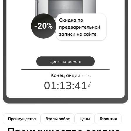
Скидка по
-20%
предварительной
записи на сайте
Цены на ремонт
Конец акции
01:13:40
Преимущества
Этапы работ
Цены
Гарантия
М