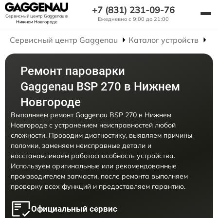
+7 (831) 231-09-76
Сервисный центр Gaggenau
в
Ежедневно с 9:00 до 21:00
Нижнем Новгороде
Сервисный центр Gaggenau
Каталог устройств
Р
Ремонт пароварки
Gaggenau BSP 270 в Нижнем
Новгороде
Выполняем ремонт Gaggenau BSP 270 в Нижнем
Новгороде с устранением неисправностей любой
сложности. Проводим диагностику, выявляем причины
поломки, заменяем неисправные детали и
восстанавливаем работоспособность устройства.
Используем оригинальные или рекомендованные
производителем запчасти, после ремонта выполняем
проверку всех функций и предоставляем гарантию.
Официальный сервис