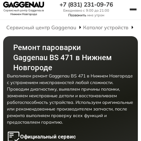
+7 (831) 231-09-76
Ежедневно с 9:00 до 21:00
Сервисный центр Gaggenau
в
Нижнем Новгороде
Позвонить
мне утром
Сервисный центр Gaggenau
Каталог устройств
Р
Ремонт пароварки
Gaggenau BS 471 в Нижнем
Новгороде
Выполняем ремонт Gaggenau BS 471 в Нижнем Новгороде
с устранением неисправностей любой сложности.
Проводим диагностику, выявляем причины поломки,
заменяем неисправные детали и восстанавливаем
работоспособность устройства. Используем оригинальные
или рекомендованные производителем запчасти, после
ремонта выполняем проверку всех функций и
предоставляем гарантию.
Официальный сервис