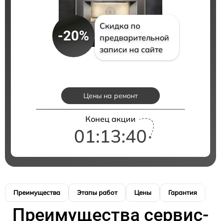
Скидка по
-20%
предварительной
записи на сайте
Цены на ремонт
Конец акции
01:13:39
Преимущества
Этапы работ
Цены
Гарантия
М
Преимущества сервис-