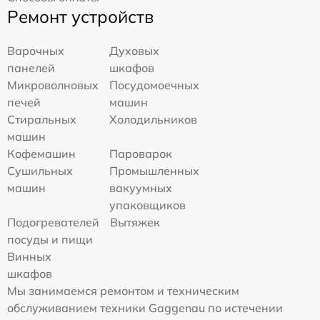
Ремонт устройств
Варочных
Духовых
панелей
шкафов
Микроволновых
Посудомоечных
печей
машин
Стиральных
Холодильников
машин
Кофемашин
Пароварок
Сушильных
Промышленных
машин
вакуумных
упаковщиков
Подогревателей
Вытяжек
посуды и пищи
Винных
шкафов
Мы занимаемся ремонтом и техническим
обслуживанием техники Gaggenau по истечении