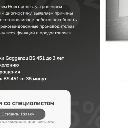
нем Новгороде с устранением
м диагностику, выявляем причины
восстанавливаем работоспособность
и рекомендованные производителем
рку всех функций и предоставляем
и Gaggenau BS 451 до 3 лет
 желанию
бращения
 BS 451 от 35 минут
я со специалистом
Оставить заявку
есь c
политикой конфиденциальности