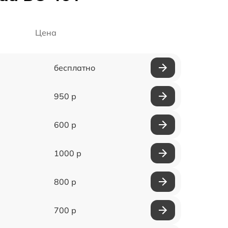
Цена
бесплатно
950 р
600 р
1000 р
800 р
700 р