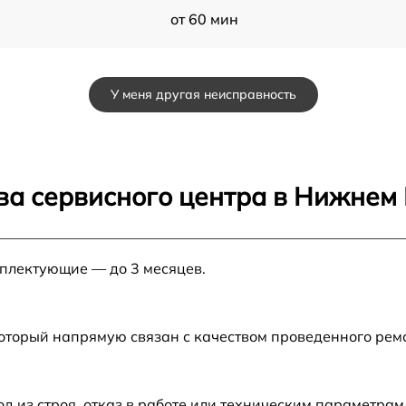
от 60 мин
u
от 60 мин
У меня другая неисправность
от 60 мин
от 60 мин
ва сервисного центра в Нижнем
от 60 мин
мплектующие — до 3 месяцев.
от 60 мин
51
от 60 мин
который напрямую связан с качеством проведенного ре
из строя, отказ в работе или техническим параметрам