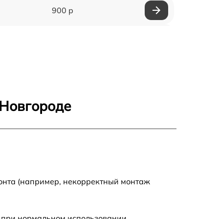
900 р
1000 р
600 р
700 р
 Новгороде
600 р
700 р
900 р
монта (например, некорректный монтаж
 при нормальном использовании.