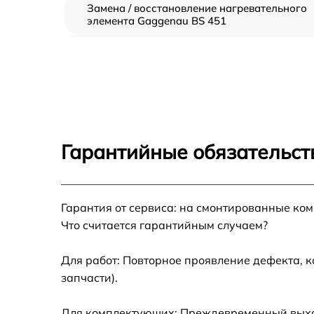
Замена / восстановление нагревательного
элемента Gaggenau BS 451
Восстановление системной платы Gaggena
BS 451
Замена проводов Gaggenau BS 451
Замена петлей Gaggenau BS 451
Гарантийные обязательст
Замена поворотных клавишей Gaggenau BS
451
Гарантия от сервиса: на смонтированные ко
Замена кнопок (1шт) Gaggenau BS 451
Что считается гарантийным случаем?
Замена модуля управления Gaggenau BS 4
Для работ: Повторное проявление дефекта, 
запчасти).
Для комплектующих: Преждевременный выход 