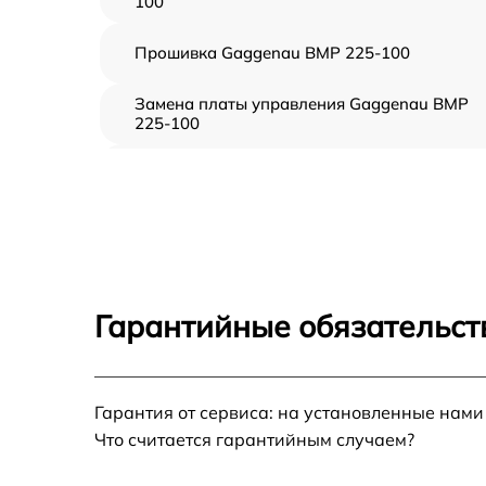
100
Прошивка Gaggenau BMP 225-100
Замена платы управления Gaggenau BMP
225-100
Ремонт платы управления (восстановление)
Gaggenau BMP 225-100
Замена датчиков Gaggenau BMP 225-100
Замена вентилятора Gaggenau BMP 225-10
Гарантийные обязательст
Ремонт магнетрона Gaggenau BMP 225-100
Гарантия от сервиса: на установленные нами
Ремонт волновода Gaggenau BMP 225-100
Что считается гарантийным случаем?
Ремонт переключателей режимов Gaggena