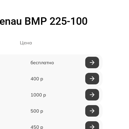
enau BMP 225-100
Цена
бесплатно
400 р
1000 р
500 р
450 р