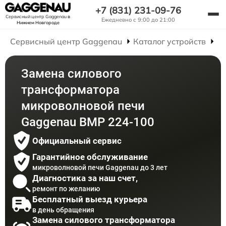
+7 (831) 231-09-76
Сервисный центр Gaggenau
в
Ежедневно с 9:00 до 21:00
Нижнем Новгороде
Сервисный центр Gaggenau
Каталог устройств
Р
Замена силового
трансформатора
микроволновой печи
Gaggenau BMP 224-100
Официальный сервис
Гарантийное обслуживание
микроволновой печи Gaggenau до 3 лет
Диагностика за наш счет,
ремонт по желанию
Бесплатный выезд курьера
в день обращения
Замена силового трансформатора