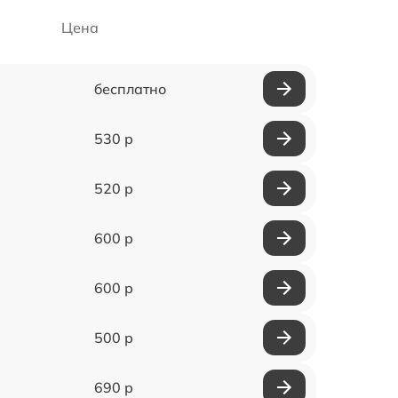
Цена
бесплатно
530 р
520 р
600 р
600 р
500 р
690 р