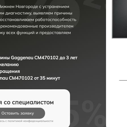
ижнем Новгороде с устранением
м диагностику, выявляем причины
восстанавливаем работоспособность
и рекомендованные производителем
рку всех функций и предоставляем
ины Gaggenau CM470102 до 3 лет
 желанию
бращения
au CM470102 от 35 минут
я со специалистом
Оставить заявку
есь c
политикой конфиденциальности