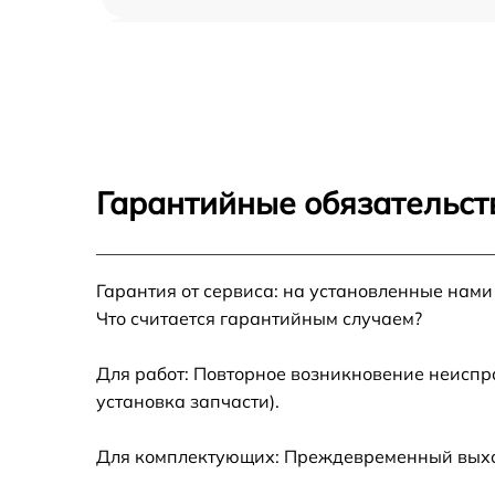
Ремонт гидросистемы Gaggenau CM470102
Ремонт двигателя кофемолки Gaggenau
CM470102
Замена термостата Gaggenau CM470102
Гарантийные обязательст
Ремонт ЦЗУ Gaggenau CM470102
Гарантия от сервиса: на установленные нами
Замена фильтров Gaggenau CM470102
Что считается гарантийным случаем?
Замена ТЭНа Gaggenau CM470102
Для работ: Повторное возникновение неиспр
установка запчасти).
Ремонт платы управления Gaggenau
CM470102
Для комплектующих: Преждевременный выход 
Чистка от кофейных масел Gaggenau
CM470102