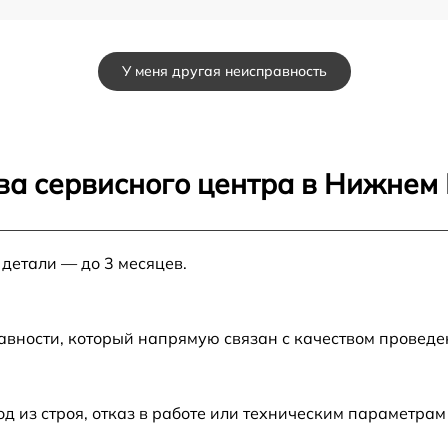
от 40 мин
У меня другая неисправность
от 30 мин
от 30 мин
ва сервисного центра в Нижнем
от 40 мин
 детали — до 3 месяцев.
от 20 мин
от 40 мин
авности, который напрямую связан с качеством провед
от 50 мин
из строя, отказ в работе или техническим параметрам
от 20 мин