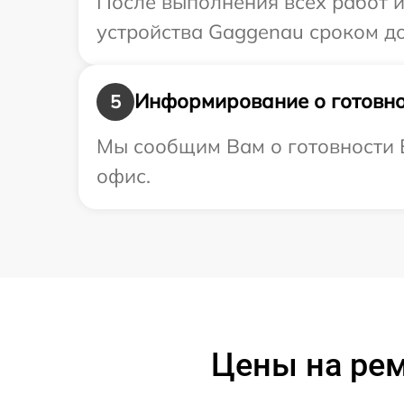
После выполнения всех работ 
устройства Gaggenau сроком до 
Информирование о готовно
5
Мы сообщим Вам о готовности В
офис.
Цены на ре