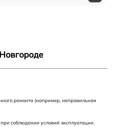
600 р
580 р
570 р
 Новгороде
970 р
790 р
590 р
енного ремонта (например, неправильная
880 р
 при соблюдении условий эксплуатации.
560 р