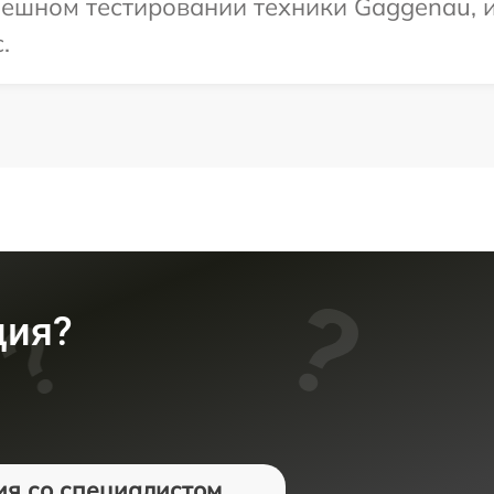
пешном тестировании техники Gaggenau, 
.
ция?
ия со специалистом