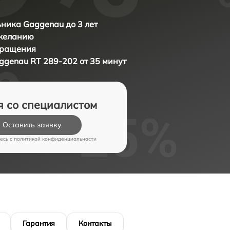
ника Gaggenau до 3 лет
 желанию
бращения
ggenau RT 289-202 от 35 минут
я со специалистом
Оставить заявку
есь c
политикой конфиденциальности
Гарантия
Контакты