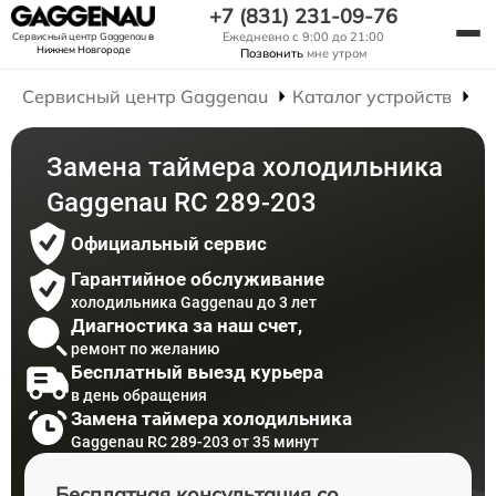
+7 (831) 231-09-76
Ежедневно с 9:00 до 21:00
Сервисный центр Gaggenau
в
Нижнем Новгороде
Позвонить
мне утром
Сервисный центр Gaggenau
Каталог устройств
Р
Замена таймера холодильника
Gaggenau RC 289-203
Официальный сервис
Гарантийное обслуживание
холодильника Gaggenau до 3 лет
Диагностика за наш счет,
ремонт по желанию
Бесплатный выезд курьера
в день обращения
Замена таймера холодильника
Gaggenau RC 289-203 от 35 минут
Бесплатная консультация со