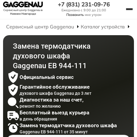
+7 (831) 231-09-76
Ежедневно с 9:00 до 21:00
Сервисный центр Gaggenau
в
Нижнем Новгороде
Позвонить
мне утром
Сервисный центр Gaggenau
Каталог устройств
Р
Замена термодатчика
духового шкафа
Gaggenau EB 944-111
Официальный сервис
Гарантийное обслуживание
духового шкафа Gaggenau до 3 лет
Диагностика за наш счет,
ремонт по желанию
Бесплатный выезд курьера
в день обращения
Замена термодатчика духового шкафа
Gaggenau EB 944-111 от 35 минут