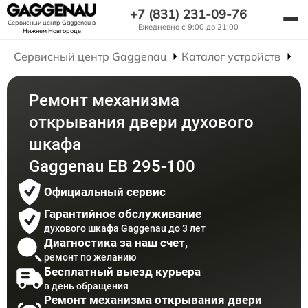
+7 (831) 231-09-76
Сервисный центр Gaggenau
в
Ежедневно с 9:00 до 21:00
Нижнем Новгороде
Сервисный центр Gaggenau
Каталог устройств
Р
Ремонт механизма
открывания двери духового
шкафа
Gaggenau EB 295-100
Официальный сервис
Гарантийное обслуживание
духового шкафа Gaggenau до 3 лет
Диагностика за наш счет,
ремонт по желанию
Бесплатный выезд курьера
в день обращения
Ремонт механизма открывания двери