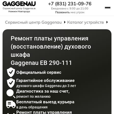
+7 (831) 231-09-76
Ежедневно с 9:00 до 21:00
Сервисный центр Gaggenau
в
Нижнем Новгороде
Позвонить
мне утром
Сервисный центр Gaggenau
Каталог устройств
Р
Ремонт платы управления
(восстановление) духового
шкафа
Gaggenau EB 290-111
Официальный сервис
Гарантийное обслуживание
духового шкафа Gaggenau до 3 лет
Диагностика за наш счет,
ремонт по желанию
Бесплатный выезд курьера
в день обращения
Ремонт платы управления