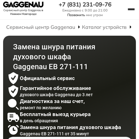
+7 (831) 231-09-76
Ежедневно с 9:00 до 21:00
Сервисный центр Gaggenau
в
Нижнем Новгороде
Позвонить
мне утром
Сервисный центр Gaggenau
Каталог устройств
Р
Замена шнура питания
духового шкафа
Gaggenau EB 271-111
Официальный сервис
Гарантийное обслуживание
духового шкафа Gaggenau до 3 лет
Диагностика за наш счет,
ремонт по желанию
Бесплатный выезд курьера
в день обращения
Замена шнура питания духового шкафа
Gaggenau EB 271-111 от 35 минут