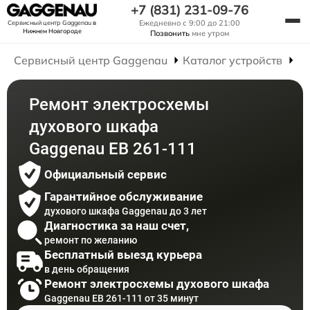
+7 (831) 231-09-76
Ежедневно с 9:00 до 21:00
Сервисный центр Gaggenau
в
Нижнем Новгороде
Позвонить
мне утром
Сервисный центр Gaggenau
Каталог устройств
Р
Ремонт электросхемы
духового шкафа
Gaggenau EB 261-111
Официальный сервис
Гарантийное обслуживание
духового шкафа Gaggenau до 3 лет
Диагностика за наш счет,
ремонт по желанию
Бесплатный выезд курьера
в день обращения
Ремонт электросхемы духового шкафа
Gaggenau EB 261-111 от 35 минут