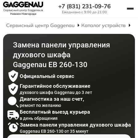
+7 (831) 231-09-76
Сервисный центр Gaggenau
в
Ежедневно с 9:00 до 21:00
Нижнем Новгороде
Сервисный центр Gaggenau
Каталог устройств
Р
Замена панели управления
духового шкафа
Gaggenau EB 260-130
Официальный сервис
Гарантийное обслуживание
духового шкафа Gaggenau до 3 лет
Диагностика за наш счет,
ремонт по желанию
Бесплатный выезд курьера
в день обращения
Замена панели управления духового шкафа
Gaggenau EB 260-130 от 35 минут