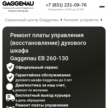
+7 (831) 231-09-76
Сервисный центр Gaggenau
в
Ежедневно с 9:00 до 21:00
Нижнем Новгороде
Сервисный центр Gaggenau
Каталог устройств
Р
Ремонт платы управления
(восстановление) духового
шкафа
Gaggenau EB 260-130
Официальный сервис
Гарантийное обслуживание
духового шкафа Gaggenau до 3 лет
Диагностика за наш счет,
ремонт по желанию
Бесплатный выезд курьера
в день обращения
Ремонт платы управления