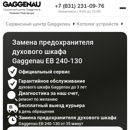
+7 (831) 231-09-76
Сервисный центр Gaggenau
в
Ежедневно с 9:00 до 21:00
Нижнем Новгороде
Сервисный центр Gaggenau
Каталог устройств
Р
Замена предохранителя
духового шкафа
Gaggenau EB 240-130
Официальный сервис
Гарантийное обслуживание
духового шкафа Gaggenau до 3 лет
Диагностика за наш счет,
ремонт по желанию
Бесплатный выезд курьера
в день обращения
Замена предохранителя духового шкафа
Gaggenau EB 240-130 от 35 минут