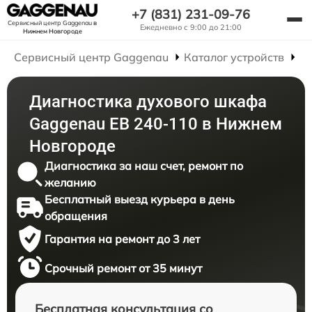
+7 (831) 231-09-76
Сервисный центр Gaggenau
в
Ежедневно с 9:00 до 21:00
Нижнем Новгороде
Сервисный центр Gaggenau
Каталог устройств
Р
Диагностика духового шкафа
Gaggenau EB 240-110 в Нижнем
Новгороде
Диагностика за наш счет, ремонт по
желанию
Бесплатный выезд курьера в день
обращения
Гарантия на ремонт до 3 лет
Срочный ремонт от 35 минут
Бесплатная консультация со