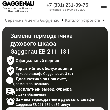
+7 (831) 231-09-76
Сервисный центр Gaggenau
в
Ежедневно с 9:00 до 21:00
Нижнем Новгороде
Сервисный центр Gaggenau
Каталог устройств
Р
Замена термодатчика
духового шкафа
Gaggenau EB 211-131
Официальный сервис
Гарантийное обслуживание
духового шкафа Gaggenau до 3 лет
Диагностика за наш счет,
ремонт по желанию
Бесплатный выезд курьера
в день обращения
Замена термодатчика духового шкафа
Gaggenau EB 211-131 от 35 минут