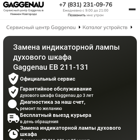
+7 (831) 231-09-76
Ежедневно с 9:00 до 21:00
Сервисный центр Gaggenau
в
Нижнем Новгороде
Позвонить
мне утром
Сервисный центр Gaggenau
Каталог устройств
Р
Замена индикаторной лампы
духового шкафа
Gaggenau EB 211-131
Официальный сервис
Гарантийное обслуживание
духового шкафа Gaggenau до 3 лет
Диагностика за наш счет,
ремонт по желанию
Бесплатный выезд курьера
в день обращения
Замена индикаторной лампы духового
шкафа