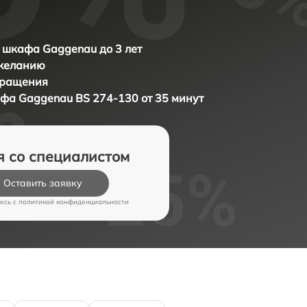
 шкафа Gaggenau до 3 лет
 желанию
бращения
афа
Gaggenau BS 274-130 от 35 минут
я со специалистом
Оставить заявку
есь c
политикой конфиденциальности