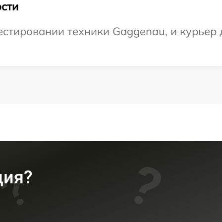
сти
тировании техники Gaggenau, и курьер д
ция?