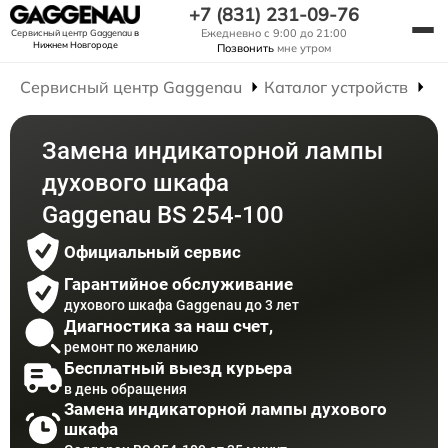
+7 (831) 231-09-76
Ежедневно с 9:00 до 21:00
Сервисный центр Gaggenau
в
Нижнем Новгороде
Позвонить
мне утром
Сервисный центр Gaggenau
Каталог устройств
Р
Замена индикаторной лампы
духового шкафа
Gaggenau BS 254-100
Официальный сервис
Гарантийное обслуживание
духового шкафа Gaggenau до 3 лет
Диагностика за наш счет,
ремонт по желанию
Бесплатный выезд курьера
в день обращения
Замена индикаторной лампы духового
шкафа