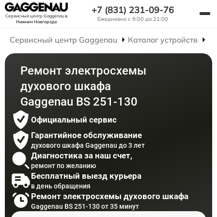
+7 (831) 231-09-76
Сервисный центр Gaggenau
в
Ежедневно с 9:00 до 21:00
Нижнем Новгороде
Сервисный центр Gaggenau
Каталог устройств
Р
Ремонт электросхемы
духового шкафа
Gaggenau BS 251-130
Официальный сервис
Гарантийное обслуживание
духового шкафа Gaggenau до 3 лет
Диагностика за наш счет,
ремонт по желанию
Бесплатный выезд курьера
в день обращения
Ремонт электросхемы духового шкафа
Gaggenau BS 251-130 от 35 минут