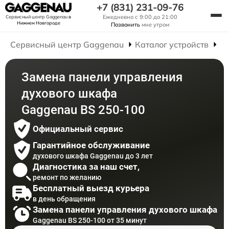
+7 (831) 231-09-76
Ежедневно с 9:00 до 21:00
Сервисный центр Gaggenau
в
Нижнем Новгороде
Позвонить
мне утром
Сервисный центр Gaggenau
Каталог устройств
Р
Замена панели управления
духового шкафа
Gaggenau BS 250-100
Официальный сервис
Гарантийное обслуживание
духового шкафа Gaggenau до 3 лет
Диагностика за наш счет,
ремонт по желанию
Бесплатный выезд курьера
в день обращения
Замена панели управления духового шкафа
Gaggenau BS 250-100 от 35 минут