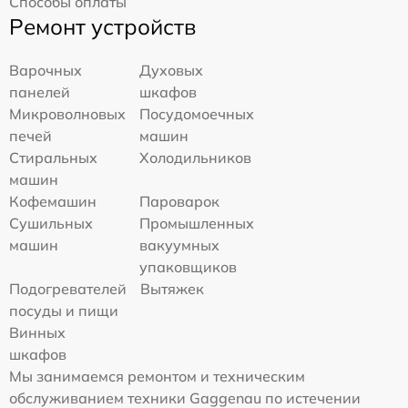
Способы оплаты
Ремонт устройств
Варочных
Духовых
панелей
шкафов
Микроволновых
Посудомоечных
печей
машин
Стиральных
Холодильников
машин
Кофемашин
Пароварок
Сушильных
Промышленных
машин
вакуумных
упаковщиков
Подогревателей
Вытяжек
посуды и пищи
Винных
шкафов
Мы занимаемся ремонтом и техническим
обслуживанием техники Gaggenau по истечении