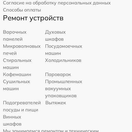
Согласие на обработку персональных данных
Способы оплаты
Ремонт устройств
Варочных
Духовых
панелей
шкафов
Микроволновых
Посудомоечных
печей
машин
Стиральных
Холодильников
машин
Кофемашин
Пароварок
Сушильных
Промышленных
машин
вакуумных
упаковщиков
Подогревателей
Вытяжек
посуды и пищи
Винных
шкафов
Мы занимаемся ремонтом и техническим