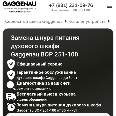
+7 (831) 231-09-76
Сервисный центр Gaggenau
в
Ежедневно с 9:00 до 21:00
Нижнем Новгороде
Сервисный центр Gaggenau
Каталог устройств
Р
Замена шнура питания
духового шкафа
Gaggenau BOP 251-100
Официальный сервис
Гарантийное обслуживание
духового шкафа Gaggenau до 3 лет
Диагностика за наш счет,
ремонт по желанию
Бесплатный выезд курьера
в день обращения
Замена шнура питания духового шкафа
Gaggenau BOP 251-100 от 35 минут