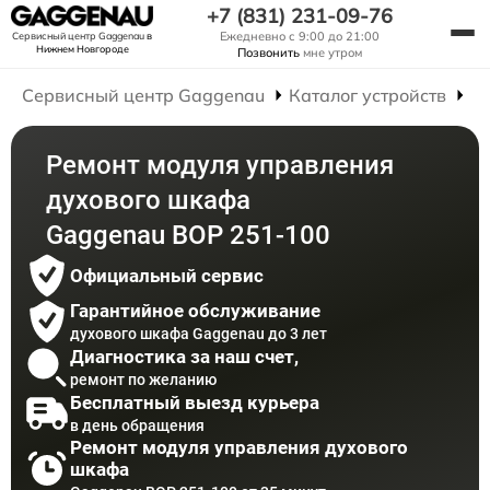
+7 (831) 231-09-76
Ежедневно с 9:00 до 21:00
Сервисный центр Gaggenau
в
Нижнем Новгороде
Позвонить
мне утром
Сервисный центр Gaggenau
Каталог устройств
Р
Ремонт модуля управления
духового шкафа
Gaggenau BOP 251-100
Официальный сервис
Гарантийное обслуживание
духового шкафа Gaggenau до 3 лет
Диагностика за наш счет,
ремонт по желанию
Бесплатный выезд курьера
в день обращения
Ремонт модуля управления духового
шкафа