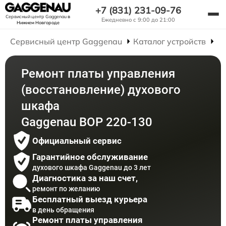
+7 (831) 231-09-76
Сервисный центр Gaggenau
в
Ежедневно с 9:00 до 21:00
Нижнем Новгороде
Сервисный центр Gaggenau
Каталог устройств
Р
Ремонт платы управления
(восстановление) духового
шкафа
Gaggenau BOP 220-130
Официальный сервис
Гарантийное обслуживание
духового шкафа Gaggenau до 3 лет
Диагностика за наш счет,
ремонт по желанию
Бесплатный выезд курьера
в день обращения
Ремонт платы управления